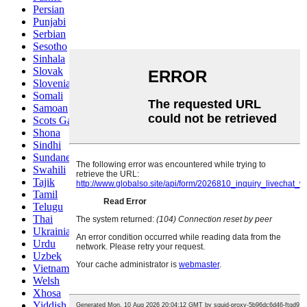
Persian
Punjabi
Serbian
Sesotho
Sinhala
Slovak
Slovenian
Somali
Samoan
Scots Gaelic
Shona
Sindhi
Sundanese
Swahili
Tajik
Tamil
Telugu
Thai
Ukrainian
Urdu
Uzbek
Vietnamese
Welsh
Xhosa
Yiddish