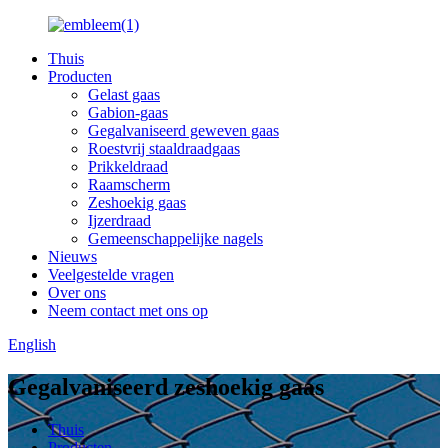
Thuis
Producten
Gelast gaas
Gabion-gaas
Gegalvaniseerd geweven gaas
Roestvrij staaldraadgaas
Prikkeldraad
Raamscherm
Zeshoekig gaas
Ijzerdraad
Gemeenschappelijke nagels
Nieuws
Veelgestelde vragen
Over ons
Neem contact met ons op
English
Gegalvaniseerd zeshoekig gaas
Thuis
Producten