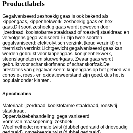
Productlabels
Gegalvaniseerd zeshoekig gaas is ook bekend als
kippengaas, kippenhekwerk, zeshoekig gaas en hex
gaas.Dit soort zeshoekig gaas wordt geweven door
ijzerdraad, koolstofarme staaldraad of roestvrij staaldraad en
vervolgens gegalvaniseerd.Er zijn twee soorten
gegalvaniseerd: elektrolytisch verzinkt (koud verzinkt) en
thermisch verzinkt.Lichtgewicht gegalvaniseerd gaas kan
worden gebruikt voor kippengaas, konijnenhekwerk,
steenslagnetten en stucwerkgaas. Zwaar gaas wordt
gebruikt voor schanskorfmand of schanskorfzak.De
prestaties van gegalvaniseerd kippengaas op het gebied van
corrosie-, roest- en oxidatieweerstand zijn goed, dus het is
populair onder klanten.
Specificaties
Materiaal: ijzerdraad, koolstofarme staaldraad, roestvrij
staaldraad.
Oppervlaktebehandeling: gegalvaniseerd.
Vorm van maasopening: zeshoek.
Weefmethode: normale twist (dubbel gedraaid of drievoudig
gedraaid), omgekeerde twist (dubbel gedraaid).